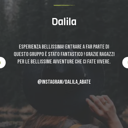
Dalila
Esperienza bellissima! Entrare a far parte di
ci
questo gruppo è stato fantastico ! Grazie ragazzi
p
per le bellissime avventure che ci fate vivere.
ia
@INSTAGRAM/DALILA_ABATE